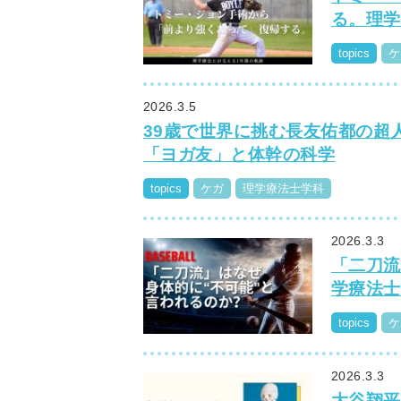
る。理学
topics
ケ
2026.3.5
39歳で世界に挑む長友佑都の超
「ヨガ友」と体幹の科学
topics
ケガ
理学療法士学科
2026.3.3
「二刀流
学療法士
topics
ケ
2026.3.3
大谷翔平