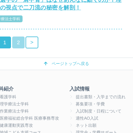
の視点で二刀流の秘密を解剖！
学療法士学科
1
2
>
ページトップへ戻る
科紹介
入試情報
看護学科
提出書類・入学までの流れ
理学療法士学科
募集要項・学費
作業療法士学科
入試制度・日程について
医療福祉総合学科 医療事務専攻
適性AO入試
健康運動実践専攻
ネット出願
地域こども支援コース
奨学金・学費サポート