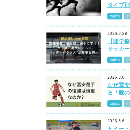
タイプ別
topics
ケ
2026.3.29
【理学療
サッカー
topics
ケ
2026.3.8
なぜ冨安
る「膝の
topics
ケ
2026.3.6
トミー・