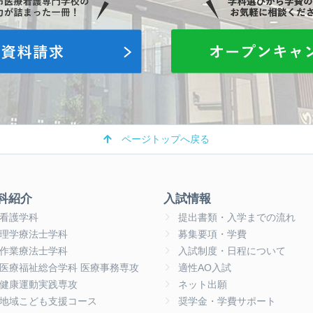
ページトップへ戻る
科紹介
入試情報
看護学科
提出書類・入学までの流れ
理学療法士学科
募集要項・学費
作業療法士学科
入試制度・日程について
医療福祉総合学科 医療事務専攻
適性AO入試
健康運動実践専攻
ネット出願
地域こども支援コース
奨学金・学費サポート