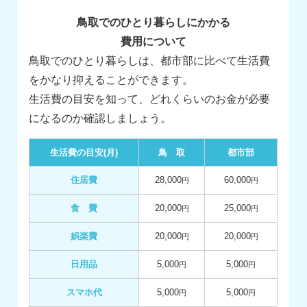
鳥取でのひとり暮らしにかかる
費用について
鳥取でのひとり暮らしは、都市部に比べて生活費
をかなり抑えることができます。
生活費の目安を知って、どれくらいのお金が必要
になるのか確認しましょう。
生活費の目安(月)
鳥 取
都市部
住居費
28,000
60,000
円
円
食 費
20,000
25,000
円
円
娯楽費
20,000
20,000
円
円
日用品
5,000
5,000
円
円
スマホ代
5,000
5,000
円
円