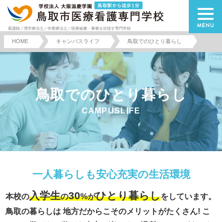
看護師／理学療法士／作業療法士／医療秘書・事務を目指す専門学校
HOME
キャンパスライフ
鳥取でのひとり暮らし
鳥取でのひとり暮らし
CAMPUSLIFE
一人暮らしも安心充実の生活環境
入学生
30
ひとり暮らし
%
本校の
の
が
をしています。
鳥取の暮らしは 地方だからこそのメリットがたくさん!
こ