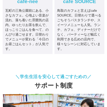
café-nee
cafe SOURCE
瓦町の三角公園前にある、小
鳥取のカフェと言えばcafe
さなカフェ。心地よい音楽が
SOURCE。日替わりで選べる
流れ、落ち着いた雰囲気の店
ごちそうパスタランチや、ス
内。ゆったりお茶を飲んで、
イーツメニューも人気。ラン
ほっこりごはんを食べて、の
チ、カフェ、ディナーだけで
んびり過ごせます。日替わり
なく、パーティーなど幅広く
でメニューが変わる「今日の
利用できる広めの店内で、
お昼ごはんセット」が人気で
様々なシーンに対応していま
す。
す。
学生生活を安心して過ごすための
サポート制度