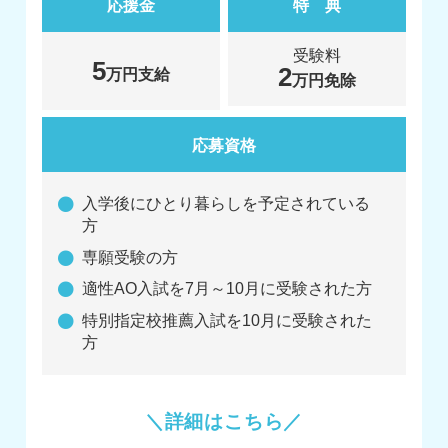
応援金
特 典
受験料
5
2
万円支給
万円免除
応募資格
入学後にひとり暮らしを予定されている
方
専願受験の方
適性AO入試を7月～10月に受験された方
特別指定校推薦入試を10月に受験された
方
詳細はこちら