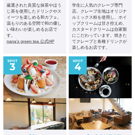
厳選された良質な抹茶やほう
学生に人気のクレープ専門
じ茶を使用したドリンクやス
店。クレープ生地はオリジナ
イーツを楽しめる和カフェ。
ルミックス粉を使用し、ホイ
温もりのある空間で和の優し
ップクリームは甘さ控えめ、
い味わいが楽しめるお店で
カスタードクリームは自家製
す。
にこだわっています。焼きた
nana's green tea 公式HP
てクレープと各種ドリンクが
楽しめるお店です。
SPOT
SPOT
3
4