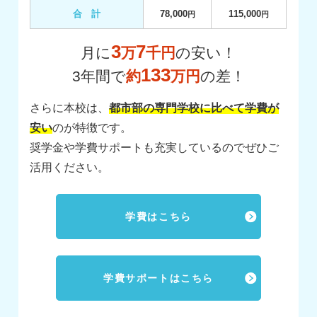
合 計
78,000
115,000
円
円
3
7
月に
万
千円
の安い！
133
3年間で
約
万円
の差！
さらに本校は、
都市部の専門学校に比べて学費が
安い
のが特徴です。
奨学金や学費サポートも充実しているのでぜひご
活用ください。
学費はこちら
学費サポートはこちら