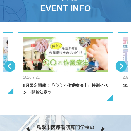
EVENT INFO
ous
N
2026.7.21
2025
8月限定開催！『〇〇 × 作業療法士』特別イベ
10
ント開催決定✨