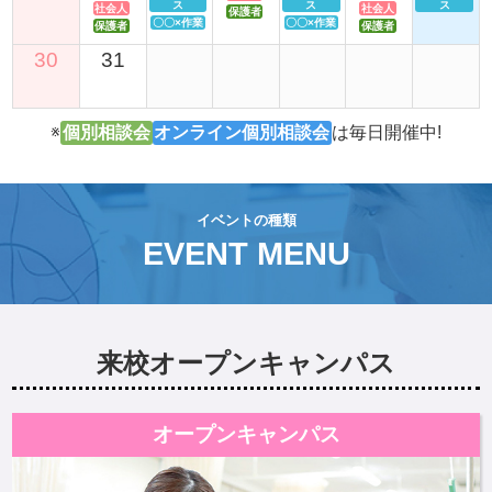
ス
ス
ス
社会人
社会人
保護者
〇〇×作業
〇〇×作業
保護者
保護者
30
31
※
個別相談会
オンライン個別相談会
は毎日開催中!
イベントの種類
EVENT MENU
来校オープンキャンパス
オープンキャンパス