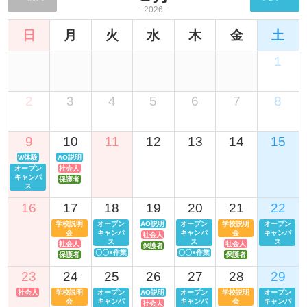
- 2026 -
日
月
火
水
木
金
土
1
2
3
4
5
6
7
8
9
10
11
12
13
14
15
W体験
AO説明
オープン
社会人
キャンパ
保護者
ス
16
17
18
19
20
21
22
学校説明
オープン
AO説明
オープン
学校説明
オープン
会
キャンパ
キャンパ
会
キャンパ
社会人
ス
ス
ス
社会人
社会人
保護者
〇〇×作業
〇〇×作業
保護者
保護者
23
24
25
26
27
28
29
社会人
学校説明
オープン
AO説明
オープン
学校説明
オープン
会
キャンパ
キャンパ
会
キャンパ
社会人