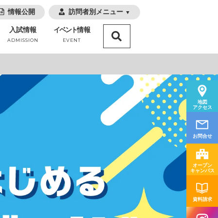
情報公開
訪問者別メニュー
▼
入試情報
イベント
情報
ADMISSION
EVENT
地図
アクセス
お問合せ
オープン
キャンパス
資料請求