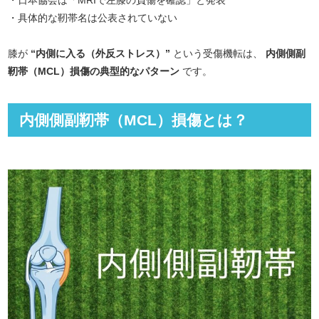
・日本協会は「MRIで左膝の負傷を確認」と発表
・具体的な靭帯名は公表されていない
膝が
“内側に入る（外反ストレス）”
という受傷機転は、
内側側副
靭帯（MCL）損傷の典型的なパターン
です。
内側側副靭帯（MCL）損傷とは？