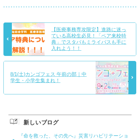
【医療事務専攻限定】進路に迷っ
ている高校生必見！「ペア来校特
典」でスタバもミライパスも手に
入れよう！！
8/1(土)カンゴフェス 午前の部｜中
学生・小学生集まれ！
新しいブログ
『命を救った、その先へ』災害リハビリテーショ