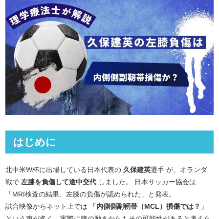
はじめに
北中米W杯に出場している日本代表の
久保建英
選手 が、オランダ
戦で
左膝を負傷して途中交代
しました。 日本サッカー協会は
「MRI検査の結果、左膝の負傷が認められた」と発表。
試合映像からネット上では
「内側側副靭帯（MCL）損傷では？」
という声が多く、実際に膝の動きからもその可能性があると考えら