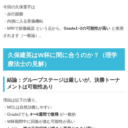
今回の久保選手は
・歩行困難
・内側に入る受傷機転
・MRIで損傷確認 という点から、
Grade1~
2の可能性が高い
と推測
されます（一般論）。
久保建英はW杯に間に合うのか？（理学
療法士の見解）
結論：
グループステージは厳しいが、決勝トーナ
メントは可能性あり
理由は以下の通り。
・MCLは自然治癒しやすい
・Grade2でも
4〜6週間で復帰
が一般的
・W杯期間中に回復が進む可能性が高い