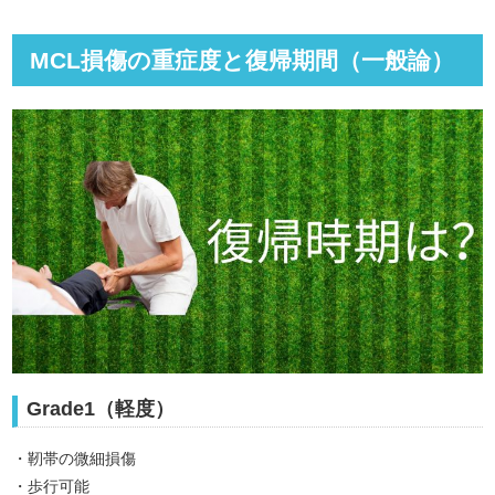
MCL損傷の重症度と復帰期間（一般論）
Grade1（軽度）
・靭帯の微細損傷
・歩行可能