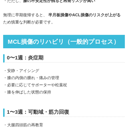
・ただし、
膝の不安定性が残ると再発リスクが高い
無理に早期復帰すると、
半月板損傷やACL損傷のリスクが上がる
ため慎重な判断が必要です。
MCL損傷のリハビリ（一般的プロセス）
0〜1週：炎症期
・安静・アイシング
・膝の内側の腫れ・痛みの管理
・必要に応じてサポーターや松葉杖
・膝を伸ばした状態の保持
1〜3週：可動域・筋力回復
・大腿四頭筋の再教育