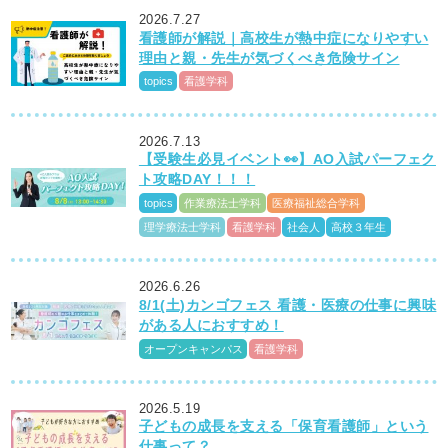
2026.7.27
看護師が解説｜高校生が熱中症になりやすい
理由と親・先生が気づくべき危険サイン
topics
看護学科
2026.7.13
【受験生必見イベント👀】AO入試パーフェク
ト攻略DAY！！！
topics
作業療法士学科
医療福祉総合学科
理学療法士学科
看護学科
社会人
高校３年生
2026.6.26
8/1(土)カンゴフェス 看護・医療の仕事に興味
がある人におすすめ！
オープンキャンパス
看護学科
2026.5.19
子どもの成長を支える「保育看護師」という
仕事って？