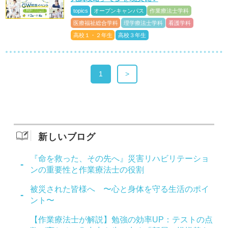
topics
オープンキャンパス
作業療法士学科
医療福祉総合学科
理学療法士学科
看護学科
高校１・２年生
高校３年生
1
>
新しいブログ
『命を救った、その先へ』災害リハビリテーショ
ンの重要性と作業療法士の役割
被災された皆様へ 〜心と身体を守る生活のポイ
ント〜
【作業療法士が解説】勉強の効率UP：テストの点