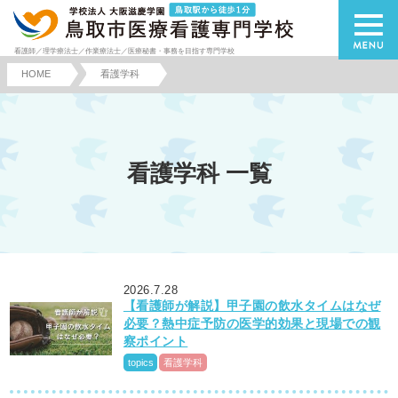
看護師／理学療法士／作業療法士／医療秘書・事務を目指す専門学校
HOME
看護学科
看護学科 一覧
2026.7.28
【看護師が解説】甲子園の飲水タイムはなぜ
必要？熱中症予防の医学的効果と現場での観
察ポイント
topics
看護学科