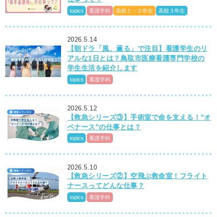
topics
看護学科
高校１・２年生
高校３年生
2026.5.14
【朝ドラ「風、薫る」で注目】看護学生のリ
アルな1日とは？鳥取市医療看護専門学校の
学生生活を紹介します
topics
看護学科
2026.5.12
【救急シリーズ③】手術室で命を支える！”オ
ペナース”の仕事とは？
topics
看護学科
2026.5.10
【救急シリーズ②】空飛ぶ救命室！フライト
ナースってどんな仕事？
topics
看護学科