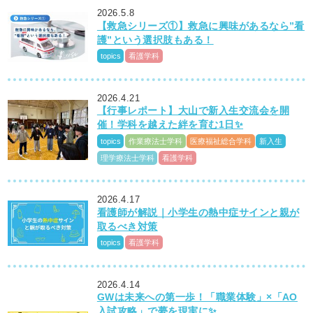
2026.5.8
【救急シリーズ①】救急に興味があるなら”看
護”という選択肢もある！
topics
看護学科
2026.4.21
【行事レポート】大山で新入生交流会を開
催！学科を越えた絆を育む1日✨
topics
作業療法士学科
医療福祉総合学科
新入生
理学療法士学科
看護学科
2026.4.17
看護師が解説｜小学生の熱中症サインと親が
取るべき対策
topics
看護学科
2026.4.14
GWは未来への第一歩！「職業体験」×「AO
入試攻略」で夢を現実に✨