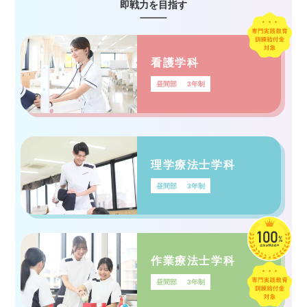
即戦力を目指す
看護学科
昼間部
3年制
理学療法士学科
昼間部
3年制
作業療法士学科
昼間部
3年制