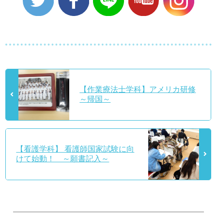
【作業療法士学科】アメリカ研修
～帰国～
【看護学科】 看護師国家試験に向
けて始動！ ～願書記入～