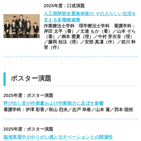
2025
年度：
口述演題
人工股関節全置換術後の その人らしい生活を
支える多職種連携
作業療法士学科
理学療法士学科
看護学科
：
岸田 太平（看）／丈達 もか（看）／山本 そら
（看）／桐本 愛夏（理）／中村 芽衣音（理）
／藤岡 桂汰（理）／安部 真凜（作）／前川 幹
登（作）
ポスター演題
2025
年度：
ポスター演題
呼び出し音が作業量および作業能力に及ぼす影響
看護学科
：
伊澤 彩香／秋山 烈央／志戸 幸春／山本 蓮／西本 陸矩
2025
年度：
ポスター演題
臨地実習中のやりがい感とモチベーションとの関連性