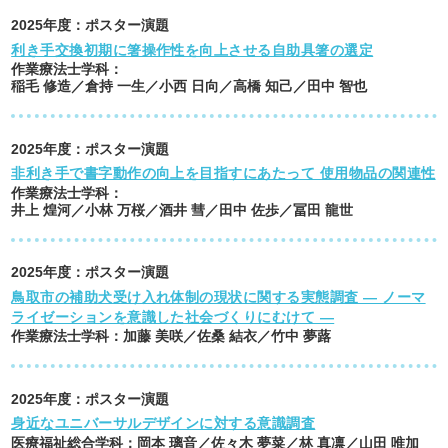
2025
年度：
ポスター演題
利き手交換初期に箸操作性を向上させる自助具箸の選定
作業療法士学科
：
稲毛 修造／倉持 一生／小西 日向／高橋 知己／田中 智也
2025
年度：
ポスター演題
非利き手で書字動作の向上を目指すにあたって 使用物品の関連性
作業療法士学科
：
井上 煌河／小林 万桜／酒井 彗／田中 佐歩／冨田 龍世
2025
年度：
ポスター演題
鳥取市の補助犬受け入れ体制の現状に関する実態調査 ― ノーマ
ライゼーションを意識した社会づくりにむけて ―
作業療法士学科
：
加藤 美咲／佐桑 結衣／竹中 夢蕗
2025
年度：
ポスター演題
身近なユニバーサルデザインに対する意識調査
医療福祉総合学科
：
岡本 璃音／佐々木 夢菜／林 真凛／山田 唯加