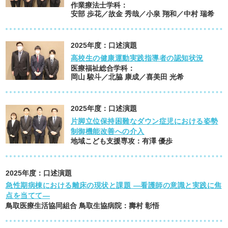
作業療法士学科
：
安部 歩花／故金 秀哉／小泉 翔和／中村 瑞希
2025
年度：
口述演題
高校生の健康運動実践指導者の認知状況
医療福祉総合学科
：
岡山 駿斗／北脇 康成／喜美田 光希
2025
年度：
口述演題
片脚立位保持困難なダウン症児における姿勢
制御機能改善への介入
地域こども支援専攻
：
有澤 優歩
2025
年度：
口述演題
急性期病棟における離床の現状と課題 ―看護師の意識と実践に焦
点を当てて―
鳥取医療生活協同組合 鳥取生協病院
：
壽村 彰悟