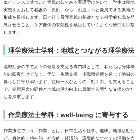
エビデンスに基づいた実践の知である看護学において、学生は臨地
実習をとおして看護の「原則」から「創造」へと発展できる素地の
形成を目指します。日々行う看護実践の基礎となる科学的知識を発
展させること、ケア自体の有効性を検証していくような研究を目指
します。
理学療法士学科：地域とつながる理学療法
地域社会の中で人々の健康を支える専門職として、私たちは身体機
能の回復だけでなく、予防・生活支援・多職種連携を通じて地域の
暮らしに寄り添います。住民一人ひとりの「動く力」を支えること
で、健康寿命の延伸と地域の活力向上に貢献する新たな支援のかた
ちを探求します。
作業療法士学科：well-being に寄与する
作業療法でいう「作業」とは、日常生活や仕事、趣味、地域活動な
ど、身体的・精神的・社会的・経済的・環境的なすべての活動を含