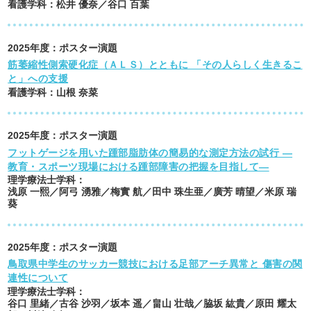
看護学科
：
松井 優奈／谷口 百葉
2025
年度：
ポスター演題
筋萎縮性側索硬化症（ＡＬＳ）とともに 「その人らしく生きるこ
と」への支援
看護学科
：
山根 奈菜
2025
年度：
ポスター演題
フットゲージを用いた踵部脂肪体の簡易的な測定方法の試行 ―
教育・スポーツ現場における踵部障害の把握を目指して―
理学療法士学科
：
浅原 一熙／阿弓 湧雅／梅實 航／田中 珠生亜／廣芳 晴望／米原 瑞
葵
2025
年度：
ポスター演題
鳥取県中学生のサッカー競技における足部アーチ異常と 傷害の関
連性について
理学療法士学科
：
谷口 里緒／古谷 沙羽／坂本 遥／畠山 壮哉／脇坂 紘貴／原田 耀太