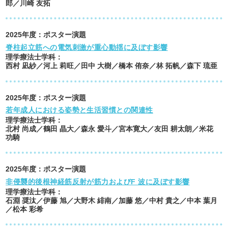
郎／川崎 友拓
2025
年度：
ポスター演題
脊柱起立筋への電気刺激が重心動揺に及ぼす影響
理学療法士学科
：
西村 凪紗／河上 莉旺／田中 大樹／橋本 侑奈／林 拓帆／森下 琉亜
2025
年度：
ポスター演題
若年成人における姿勢と生活習慣との関連性
理学療法士学科
：
北村 尚成／鶴田 晶大／森永 愛斗／宮本寛大／友田 耕太朗／米花
功騎
2025
年度：
ポスター演題
非侵襲的後根神経筋反射が筋力およびF 波に及ぼす影響
理学療法士学科
：
石淵 奨汰／伊藤 旭／大野木 緋南／加藤 悠／中村 貴之／中本 葉月
／松本 彩希