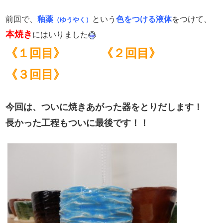
前回で、
釉薬
という
色をつける液体
をつけて、
（ゆうやく）
本焼き
にはいりました
《１回目》
《２回目》
《３回目》
今回は、ついに焼きあがった器をとりだします！
長かった工程もついに最後です！！