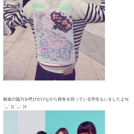
献血の協力を呼びかけながら校舎を回っている学生もいましたよ٩(
´◡` )( ´◡` )۶