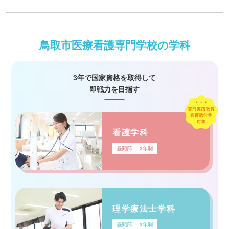
鳥取市医療看護専門学校の学科
3年で国家資格を取得して
即戦力を目指す
看護学科
昼間部
3年制
理学療法士学科
昼間部
3年制