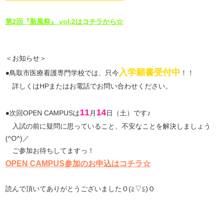
第2回『新風祭』 vol.2はコチラから☆
＜お知らせ＞
入学願書受付中
●鳥取市医療看護専門学校では、只今
！！
詳しくはHPまたはお電話でお問い合わせください。
11
14
●次回OPEN CAMPUSは
月
日（土）です♪
入試の前に疑問に思っていること、不安なことを解決しましょう
(^O^)／
ご参加お待ちしてますっ！
OPEN CAMPUS参加のお申込はコチラ☆
読んで頂いてありがとうございましたＯ(≧▽≦)Ｏ