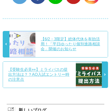
【6/2・3限定】総体代休を有効活
用！「平日ゆったり個別進路相談
会」開催のお知らせ
【受験生必見👀】ミライパスの提
出方法は？？AO入試エントリー時
の注意点
新しいブログ