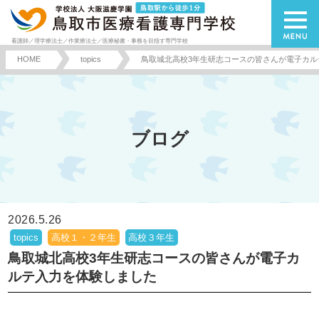
看護師／理学療法士／作業療法士／医療秘書・事務を目指す専門学校
HOME
topics
鳥取城北高校3年生研志コースの皆さんが電子カル
ブログ
2026.5.26
topics
高校１・２年生
高校３年生
鳥取城北高校3年生研志コースの皆さんが電子カ
ルテ入力を体験しました