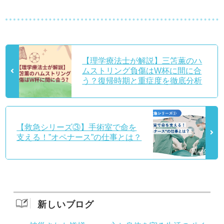
【理学療法士が解説】三笘薫のハ
ムストリング負傷はW杯に間に合
う？復帰時期と重症度を徹底分析
【救急シリーズ③】手術室で命を
支える！”オペナース”の仕事とは？
新しいブログ