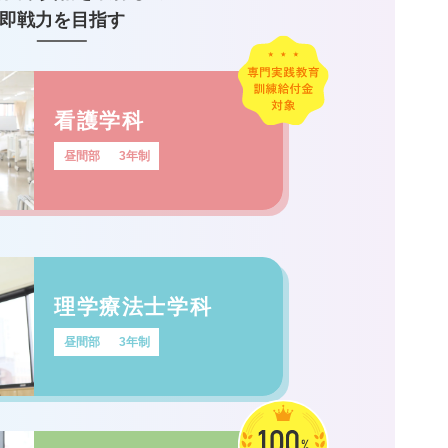
即戦力を目指す
看護学科
昼間部
3年制
理学療法士学科
昼間部
3年制