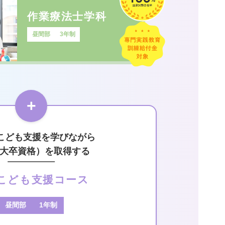
作業療法士学科
昼間部
3年制
+
でこども支援を学びながら
大卒資格）を取得する
こども支援コース
昼間部
1年制