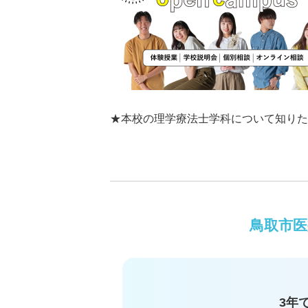
★本校の理学療法士学科について知りた
鳥取市医
3年